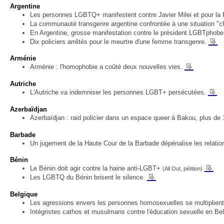
Argentine
Les personnes LGBTQ+ manifestent contre Javier Milei et pour la
La communauté transgenre argentine confrontée à une situation "c
En Argentine, grosse manifestation contre le président LGBTphobe 
__
Dix policiers arrêtés pour le meurtre d'une femme transgenre.
Arménie
__
Arménie : l'homophobie a coûté deux nouvelles vies.
Autriche
__
L'Autriche va indemniser les personnes LGBT+ persécutées.
Azerbaïdjan
Azerbaïdjan : raid policier dans un espace queer à Bakou, plus d
Barbade
Un jugement de la Haute Cour de la Barbade dépénalise les relat
Bénin
__
Le Bénin doit agir contre la haine anti-LGBT+
(All Out, pétition)
__
Les LGBTQ du Bénin brisent le silence.
Belgique
Les agressions envers les personnes homosexuelles se multiplien
Intégristes cathos et musulmans contre l'éducation sexuelle en Be