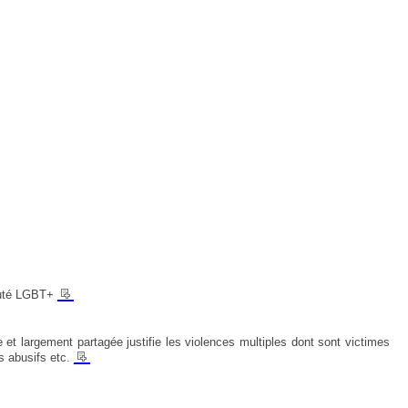
__
nauté LGBT+
et largement partagée justifie les violences multiples dont sont victimes
__
ts abusifs etc.