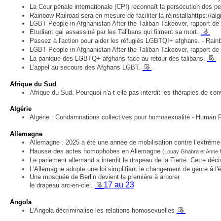
La Cour pénale internationale (CPI) reconnaît la persécution des
Rainbow Railroad sera en mesure de faciliter la réinstallahttps:/
LGBT People in Afghanistan After the Taliban Takeover, rapport 
__
Étudiant gai assassiné par les Talibans qui filment sa mort.
Passez à l'action pour aider les réfugiés LGBTQI+ afghans. - Rain
LGBT People in Afghanistan After the Taliban Takeover, rapport de
__
La panique des LGBTQ+ afghans face au retour des talibans.
__
L’appel au secours des Afghans LGBT.
Afrique du Sud
Afrique du Sud. Pourquoi n'a-t-elle pas interdit les thérapies de co
Algérie
Algérie : Condamnations collectives pour homosexualité - Human 
Allemagne
Allemagne : 2025 a été une année de mobilisation contre l’extrême
Hausse des actes homophobes en Allemagne
(Louay Ghabra et Anne M
Le parlement allemand a interdit le drapeau de la Fierté. Cette déci
L'Allemagne adopte une loi simplifiant le changement de genre à l'ét
Une mosquée de Berlin devient la première à arborer
__17 au 23
le drapeau arc-en-ciel.
Angola
__
L’Angola décriminalise les relations homosexuelles