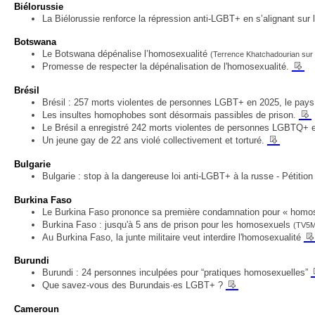
Biélorussie
La Biélorussie renforce la répression anti-LGBT+ en s’alignant sur
Botswana
Le Botswana dépénalise l’homosexualité
(Terrence Khatchadourian sur
__
Promesse de respecter la dépénalisation de l'homosexualité.
Brésil
Brésil : 257 morts violentes de personnes LGBT+ en 2025, le pays
__
Les insultes homophobes sont désormais passibles de prison.
Le Brésil a enregistré 242 morts violentes de personnes LGBTQ+ 
__
Un jeune gay de 22 ans violé collectivement et torturé.
Bulgarie
Bulgarie : stop à la dangereuse loi anti-LGBT+ à la russe - Pétition
Burkina Faso
Le Burkina Faso prononce sa première condamnation pour « homos
Burkina Faso : jusqu'à 5 ans de prison pour les homosexuels
(TV5
_
Au Burkina Faso, la junte militaire veut interdire l'homosexualité
Burundi
Burundi : 24 personnes inculpées pour “pratiques homosexuelles”
__
Que savez-vous des Burundais·es LGBT+ ?
Cameroun