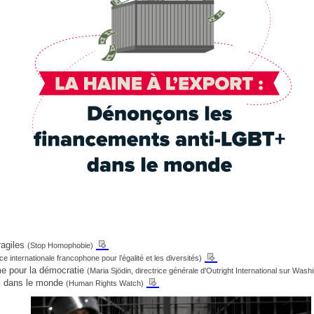
__
ragiles
(Stop Homophobie)
__
nce internationale francophone pour l’égalité et les diversités)
me pour la démocratie
(Maria Sjödin, directrice générale d'Outright International sur Wash
__
ns dans le monde
(Human Rights Watch)