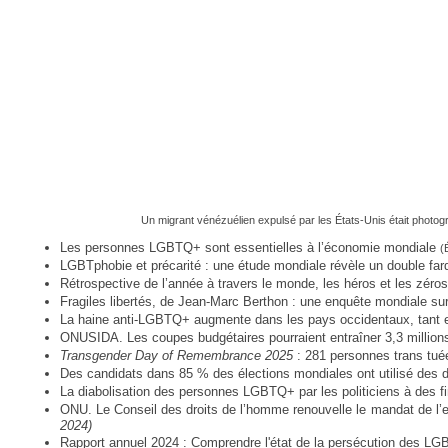
Un migrant vénézuélien expulsé par les États-Unis était photo
Les personnes LGBTQ+ sont essentielles à l’économie mondiale
(
LGBTphobie et précarité : une étude mondiale révèle un double 
Rétrospective de l’année à travers le monde, les héros et les zér
Fragiles libertés, de Jean-Marc Berthon : une enquête mondiale s
La haine anti-LGBTQ+ augmente dans les pays occidentaux, tant e
ONUSIDA. Les coupes budgétaires pourraient entraîner 3,3 million
Transgender Day of Remembrance 2025
: 281 personnes trans tué
Des candidats dans 85 % des élections mondiales ont utilisé des
La diabolisation des personnes LGBTQ+ par les politiciens à des 
ONU. Le Conseil des droits de l’homme renouvelle le mandat de l
2024)
Rapport annuel 2024 : Comprendre l'état de la persécution des 