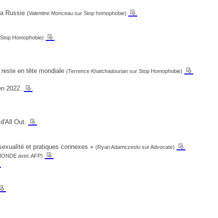
__
 la Russie
(Valentine Monceau sur Stop homophobie)
__
 Stop Homophobie)
__
 reste en tête mondiale
(Terrence Khatchadourian sur Stop Homophobie)
__
en 2022.
__
 d'All Out.
__
exualité et pratiques connexes »
(Ryan Adamczeski sur Advocate)
__
MONDE avec AFP)
_
__