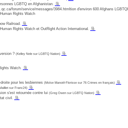
__
 personnes LGBTQ en Afghanistan.
/algi.qc.ca/forum/service/messages/3984.htmltion d'environ 600 Afghans LGBTQ
de Human Rights Watch
__
bow Railroad.
__
 Human Rights Watch et OutRight Action International.
__
nversion ?
(Kelley Nele sur LGBTQ Nation)
__
Rights Watch.
__
-droite pour les lesbiennes
(Moïse Manoël-Florisse sur 76 Crimes en français)
__
ailliet sur Franc24)
__
sion s'est retournée contre lui
(Greg Owen sur LGBTQ Nation)
__
at civil.