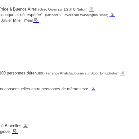
__
 Pride à Buenos Aires
(Greg Owen sur LGBTQ Nation)
__
haotique et désespérée".
(Michael K. Lavers sur Washington Blade)
__
Javier Milei.
(Têtu)
__
e 100 personnes détenues
(Terrence Khatchadourian sur Stop Homophobie)
__
ions consensuelles entre personnes de même sexe.
__
t à Bruxelles
__
lgique.