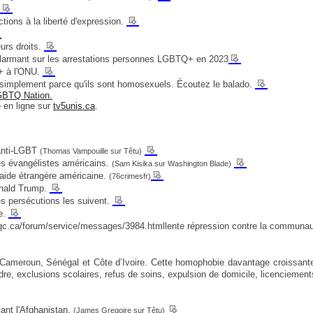
__
__
tions à la liberté d'expression.
_
__
urs droits.
__
t alarmant sur les arrestations personnes LGBTQ+ en 2023
__
+ à l'ONU.
__
 simplement parce qu'ils sont homosexuels. Écoutez le balado.
GBTQ Nation.
 en ligne sur
tv5unis.ca
.
__
 anti-LGBT
(Thomas Vampouille sur Têtu)
__
des évangélistes américains.
(Sam Kisika sur Washington Blade)
__
’aide étrangère américaine.
(76crimesfr)
__
onald Trump.
__
s persécutions les suivent.
__
e.
algi.qc.ca/forum/service/messages/3984.htmllente répression contre la commu
 Cameroun, Sénégal et Côte d’Ivoire. Cette homophobie davantage croissante 
rdre, exclusions scolaires, refus de soins, expulsion de domicile, licenciemen
__
yant l'Afghanistan.
(James Gregoire sur Têtu)