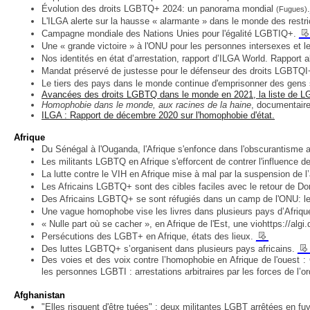
Évolution des droits LGBTQ+ 2024: un panorama mondial
.
(Fugues)
L'ILGA alerte sur la hausse « alarmante » dans le monde des restric
_
Campagne mondiale des Nations Unies pour l'égalité LGBTIQ+.
Une « grande victoire » à l'ONU pour les personnes intersexes et le
Nos identités en état d’arrestation, rapport d’ILGA World. Rappor
Mandat préservé de justesse pour le défenseur des droits LGBTQI
Le tiers des pays dans le monde continue d'emprisonner des gens
Avancées des droits LGBTQ dans le monde en 2021, la liste de L
Homophobie dans le monde, aux racines de la haine
, documentaire
ILGA : Rapport de décembre 2020 sur l'homophobie d'état.
Afrique
Du Sénégal à l'Ouganda, l'Afrique s'enfonce dans l'obscurantisme
Les militants LGBTQ en Afrique s'efforcent de contrer l'influence 
La lutte contre le VIH en Afrique mise à mal par la suspension de l
Les Africains LGBTQ+ sont des cibles faciles avec le retour de D
Des Africains LGBTQ+ se sont réfugiés dans un camp de l'ONU: le
Une vague homophobe vise les livres dans plusieurs pays d’Afriqu
« Nulle part où se cacher », en Afrique de l'Est, une viohttps://
__
Persécutions des LGBT+ en Afrique, états des lieux.
__
Des luttes LGBTQ+ s’organisent dans plusieurs pays africains.
Des voies et des voix contre l’homophobie en Afrique de l'ouest :
les personnes LGBTI : arrestations arbitraires par les forces de l’o
Afghanistan
"Elles risquent d'être tuées" : deux militantes LGBT arrêtées en fu