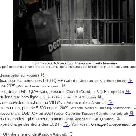
Faire face au défi posé par Trump aux droits humains
graphié de dos dans une cellule du Centre de confinement du terrorisme (Centro de Confinam
__
Étienne Leduc sur Fugues)
__
fardeau pour les personnes LGBTQIA+
(Valentine Monceau sur Stop homophobie)
__
os de 2025
(Richard Burnett sur Fugues)
__
ur les droits LGBTQIA+ sous pression
(Chanelle Grand sur Stop Homophobie)
__
n ligne que hors ligne
(Faefyx Collington sur LGBTQ Nation)
__
s de nouvelles infections au VIH
(Ryan Adamczeski sur Advocate)
_
es en un an, plus de 5 300 depuis 2009
(Valentine Monceau sur Stop homophobie)
__
 discours anti-LGBTQ+ en 2024
(Logan Cartier sur Fugues / Outright International)
__
fins électorales : phénomène mondial
(John Russell sur LGBTQ Nation)
__
’expert chargé des droits des LGBT+
. Voir aussi,
Un expert indépendant de
__
LGBTQI+ dans le monde
.
(Rainbow Railroad)