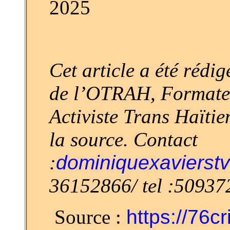
2025
Cet article a été rédi
de l’OTRAH, Formateu
Activiste Trans Haïtie
la source. Contact
:
dominiquexavierst
36152866/ tel :5093
Source :
https://76c