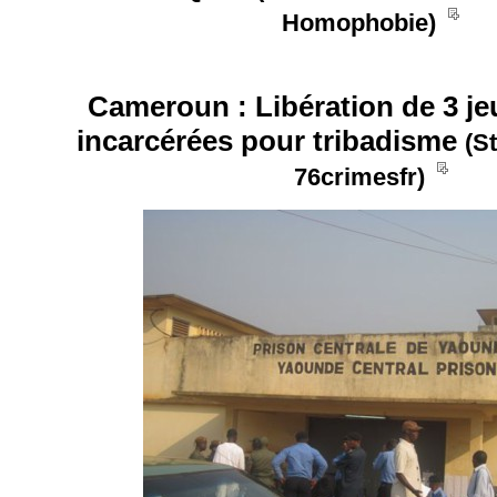
__
Homophobie)
Cameroun : Libération de 3 j
incarcérées pour tribadisme
(S
__
76crimesfr)