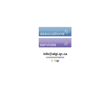
info@algi.qc.ca
commentaires
©
A
l
g
i