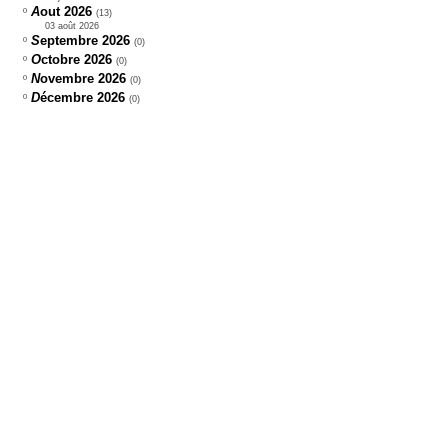
A
out 2026
º
(
13)
03 août 2026
S
eptembre 2026
º
(
0)
O
ctobre 2026
º
(
0)
N
ovembre 2026
º
(
0)
D
écembre 2026
º
(
0)