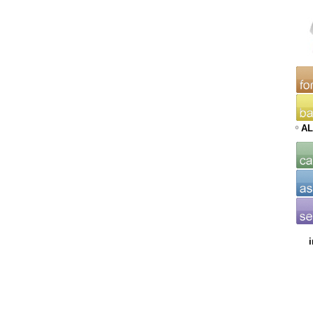
AL
º
i