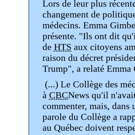
Lors de leur plus récent
changement de politique
médecins. Emma Gimber
présente.
Ils ont dit qu'
de
HTS
aux citoyens am
raison du décret préside
Trump
, a relaté Emma
(...) Le Collège des mé
à
CBC
News
qu'il n'avai
commenter, mais, dans 
parole du Collège a rap
au Québec doivent respe