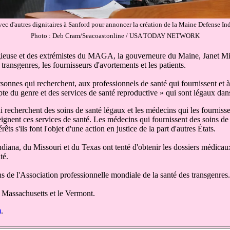
vec d'autres dignitaires à Sanford pour annoncer la création de la Maine Defense In
Photo : Deb Cram/Seacoastonline / USA TODAY NETWORK
igieuse et des extrémistes du MAGA, la gouverneure du Maine, Janet Mi
transgenres, les fournisseurs d'avortements et les patients.
rsonnes qui recherchent, aux professionnels de santé qui fournissent et à
pte du genre et des services de santé reproductive » qui sont légaux dan
i recherchent des soins de santé légaux et les médecins qui les fournisse
reignent ces services de santé. Les médecins qui fournissent des soins d
ts s'ils font l'objet d'une action en justice de la part d'autres États.
iana, du Missouri et du Texas ont tenté d'obtenir les dossiers médicaux 
té.
s de l'Association professionnelle mondiale de la santé des transgenres.
le Massachusetts et le Vermont.
m
.