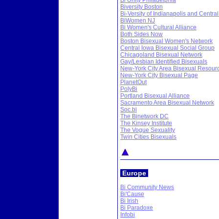
Bi Unity Philadelphia
Biversity Boston
Bi-Versity of Indianapolis and Centra
BiWomen NJ
Bi Women's Cultural Alliance
Both Sides Now
Boston Bisexual Women's Network
Central Iowa Bisexual Social Group
Chicagoland Bisexual Network
Gay/Lesbian Identified Bisexuals
New-York City Area Bisexual Resour
New-York City Bisexual Page
PlanetOut
PolyBi
Portland Bisexual Alliance
Sacramento Area Bisexual Network
Soc.bi
The Binetwork DC
The Kinsey Institute
The Vogue Sexuality
Twin Cities Bisexuals
Europe
Bi Community News
Bi'Cause
Bi Irish
Bi Paradoxe
Infobi