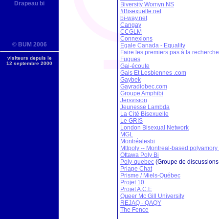
Drapeau bi
Biversity Womyn NS
#Bisexuelle.net
bi-way.net
Cangay
CCGLM
Connexions
©
BUM 2006
Egale Canada - Equality
Faire les premiers pas à la recherche
visiteurs depuis le
Fugues
12 septembre 2000
Gai-écoute
Gais Et Lesbiennes .com
Gaybek
Gayradiobec.com
Groupe Amphibi
Jersvision
Jeunesse Lambda
La Cité Bisexuelle
Le GRIS
London Bisexual Network
MGL
Montréalesbi
Mtlpoly -- Montreal-based polyamory d
Ottawa Poly Bi
Poly-quebec
(Groupe de discussions
Priape Chat
Prisme / Miels-Québec
Projet 10
Projet A.C.E
Queer Mc Gill University
REJAQ - QAQY
The Fence