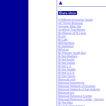
États-Unis
A Different Drummer Guide
All Things Bisexual
Amyarts' Web Site
Anything That Moves
Bi Alliance of St-Louis
Bi.org
Bi Cafe
BiPrideStore
Bi Definition
BiFocus
Bi-Friendly South Bay
Bi Net Atlanta's
Bi Net Austin
Bi Net Dallas
Bi Net L.A.
Bi Net Seattle
Bi Net U.S.A.
Bi San Diego
Bisexual.com
Bisexual Insurgence
Bisexual Network of Houston
Bisexual Network of San Antonio
Bisexual.org
Bisexual Resource Center
Bisexual Resource Center - Groups
Bi The Way