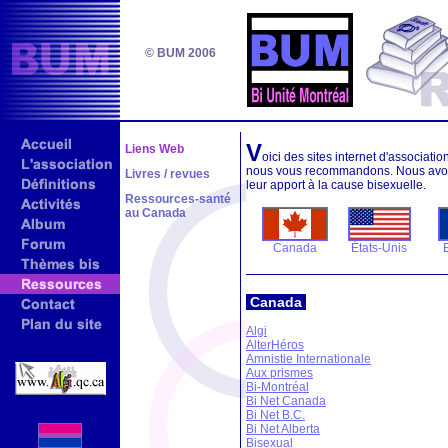
© BUM 2006
V
Liens Web
oici des sites internet d'associat
nous vous recommandons. Nous avons
Livres / revues
leur apport à la cause bisexuelle.
Ressources-santé
au Canada
Canada
États-Unis
Canada
Algi
AlterHéros
Amnistie Internationale
Aux prismes
Bi-Montréal
Bi Net Canada
Bi Net B.C.
Bi Net Alberta
Bisexual