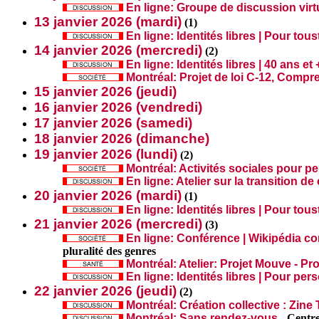
En ligne: Groupe de discussion virt
13 janvier 2026 (mardi)
(
1)
En ligne: Identités libres | Pour tous
14 janvier 2026 (mercredi)
(
2)
En ligne: Identités libres | 40 ans et 
Montréal: Projet de loi C-12, Compre
15 janvier 2026 (jeudi)
16 janvier 2026 (vendredi)
17 janvier 2026 (samedi)
18 janvier 2026 (dimanche)
19 janvier 2026 (lundi)
(
2)
Montréal: Activités sociales pour 
En ligne: Atelier sur la transition 
20 janvier 2026 (mardi)
(
1)
En ligne: Identités libres | Pour tous
21 janvier 2026 (mercredi)
(
3)
En ligne: Conférence | Wikipédia 
pluralité des genres
Montréal: Atelier: Projet Mouve - Pr
En ligne: Identités libres | Pour pe
22 janvier 2026 (jeudi)
(
2)
Montréal: Création collective : Zine 
Montréal: Sans rendez-vous
-
Centre