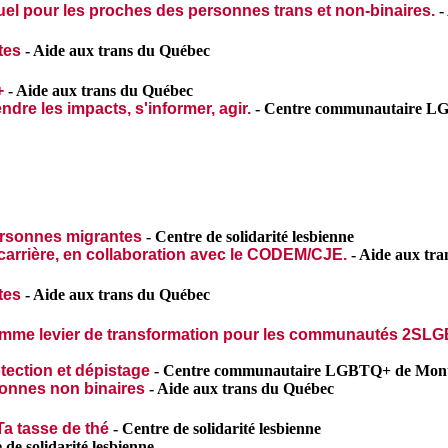
uel pour les proches des personnes trans et non-binaires.
-
tes
-
Aide aux trans du Québec
+
-
Aide aux trans du Québec
ndre les impacts, s'informer, agir.
-
Centre communautaire L
personnes migrantes
-
Centre de solidarité lesbienne
de carrière, en collaboration avec le CODEM/CJE.
-
Aide aux tra
tes
-
Aide aux trans du Québec
comme levier de transformation pour les communautés 2S
otection et dépistage
-
Centre communautaire LGBTQ+ de Mont
rsonnes non binaires
-
Aide aux trans du Québec
Ta tasse de thé
-
Centre de solidarité lesbienne
 de solidarité lesbienne