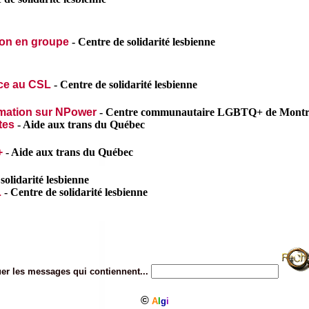
ion en groupe
-
Centre de solidarité lesbienne
ace au CSL
-
Centre de solidarité lesbienne
rmation sur NPower
-
Centre communautaire LGBTQ+ de Montr
tes
-
Aide aux trans du Québec
+
-
Aide aux trans du Québec
solidarité lesbienne
L
-
Centre de solidarité lesbienne
er les messages qui contiennent...
©
A
l
g
i